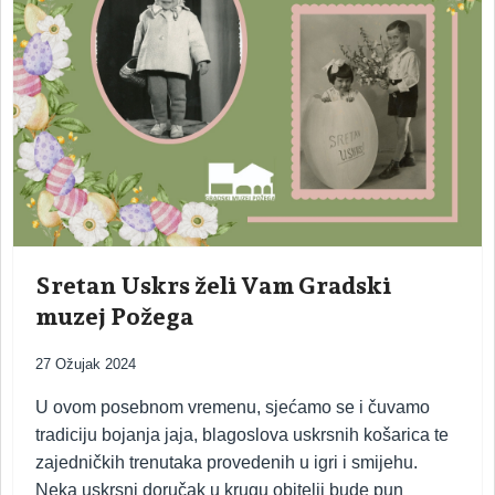
Sretan Uskrs želi Vam Gradski
muzej Požega
27 Ožujak 2024
U ovom posebnom vremenu, sjećamo se i čuvamo
tradiciju bojanja jaja, blagoslova uskrsnih košarica te
zajedničkih trenutaka provedenih u igri i smijehu.
Neka uskrsni doručak u krugu obitelji bude pun