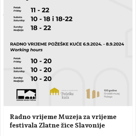
ARHEOLOŠKI ODJEL – odjel s kojim započinje povijest muzeja
Radno vrijeme Muzeja za vrijeme
festivala Zlatne žice Slavonije