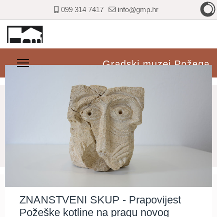
099 314 7417
info@gmp.hr
Gradski muzej Požega
ZNANSTVENI SKUP - Prapovijest
Požeške kotline na pragu novog