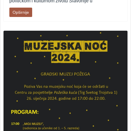
političkom i kulturnom životu Slavonije u
Opširnije