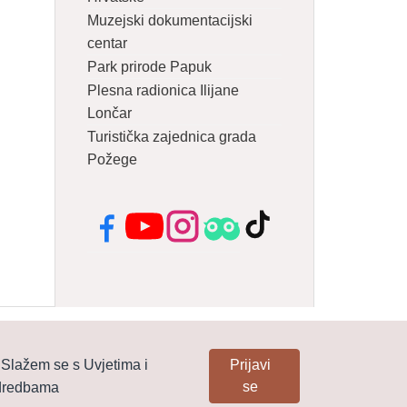
Muzejski dokumentacijski
centar
Park prirode Papuk
Plesna radionica Ilijane
Lončar
Turistička zajednica grada
Požege
Facebook
YouTube
Instagram
Tripadvisor
TikTok
Slažem se s Uvjetima i
Prijavi
se
dredbama