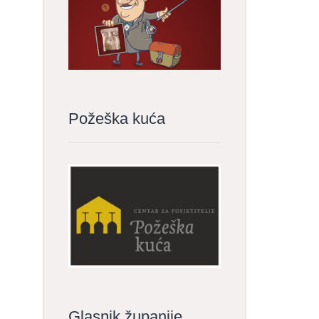
Požeška kuća
Glasnik županije