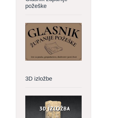
požeške
3D izložbe