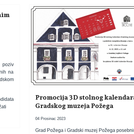
enim
i poziv
enih na
adskom
Promocija 3D stolnog kalendar
ndidata
Gradskog muzeja Požega
ati
04 Prosinac 2023
Grad Požega i Gradski muzej Požega posebn