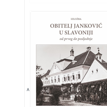
ARHEOLOŠKI ODJEL – odjel s kojim započinje