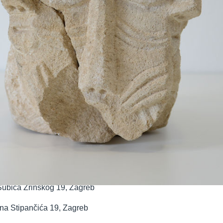
st Požeške kotline na pragu novog tisućl
 Šubića Zrinskog 19, Zagreb
una Stipančića 19, Zagreb