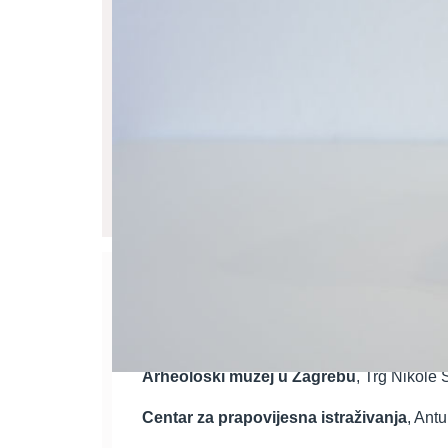
ZNANSTVENI SKUP - Prapovije
do 2025. g.)
Arheološki muzej u Zagrebu
, Trg Nikole
Centar za prapovijesna istraživanja
, Ant