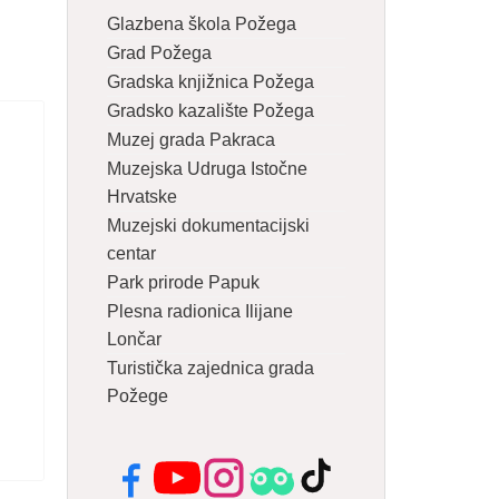
Glazbena škola Požega
Grad Požega
Gradska knjižnica Požega
Gradsko kazalište Požega
Muzej grada Pakraca
Muzejska Udruga Istočne
Hrvatske
Muzejski dokumentacijski
centar
Park prirode Papuk
Plesna radionica Ilijane
Lončar
Turistička zajednica grada
Požege
Facebook
YouTube
Instagram
Tripadvisor
TikTok