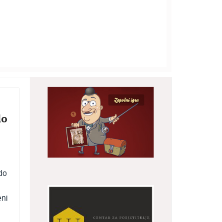
do
do
eni