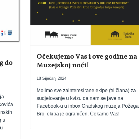
Očekujemo Vas i ove godine na
g do
Muzejskoj noći!
18 Siječanj 2024
Molimo sve zainteresirane ekipe (tri člana) za
ja
sudjelovanje u kvizu da nam se jave na
nkovića
Facebook-u u inbox Gradskog muzeja Požega
onskih
Broj ekipa je ograničen. Čekamo Vas!
g u
tu