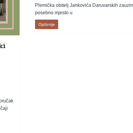
Plemićka obitelj Jankovića Daruvarskih zauzi
posebno mjesto u
Opširnije
ki
doručak
čaji