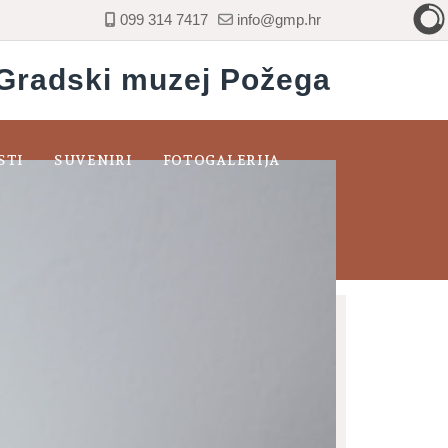
099 314 7417
info@gmp.hr
Gradski muzej Požega
STI
SUVENIRI
FOTOGALERIJA