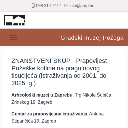
099 314 7417
info@gmp.hr
Gradski muzej Požega
ZNANSTVENI SKUP - Prapovijest
Požeške kotline na pragu novog
tisućljeća (istraživanja od 2001. do
2025. g.)
Arheološki muzej u Zagrebu
, Trg Nikole Šubića
Zrinskog 19, Zagreb
Centar za prapovijesna istraživanja
, Antuna
Stipančića 19, Zagreb