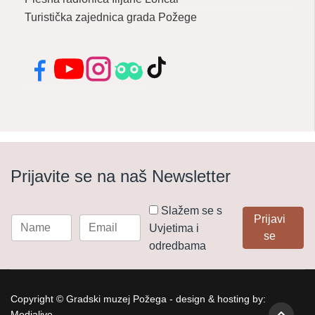
Turistička zajednica grada Požege
Facebook
YouTube
Instagram
Tripadvisor
TikTok
Prijavite se na naš Newsletter
Slažem se s
Prijavi
Uvjetima i
se
odredbama
Copyright © Gradski muzej Požega - design & hosting by:
Medialive