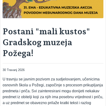
ARHEOLOŠKI ODJEL – odjel s kojim započinje povijest muzeja
Postani "mali kustos"
Gradskog muzeja
Požega!
30 Travanj 2026
U travnju se javnim pozivom za sudjelovanjem, učenicima
osnovnih škola u Požegi, započinje s procesom prikupljanja
predmeta i priča. Svi zainteresirani mogu donijeti nekakav
predmet iz obitelji koji za njih ima posebnu vrijednost i priču,
a uz predmet se obavezno prilaže kratki tekst i razlog