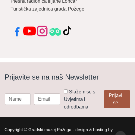
Plesna radionica Ilijane Lončar
Turistička zajednica grada Požege
Facebook
YouTube
Instagram
Tripadvisor
TikTok
Prijavite se na naš Newsletter
Slažem se s
Prijavi
Uvjetima i
se
odredbama
Copyright © Gradski muzej Požega - design & hosting by: