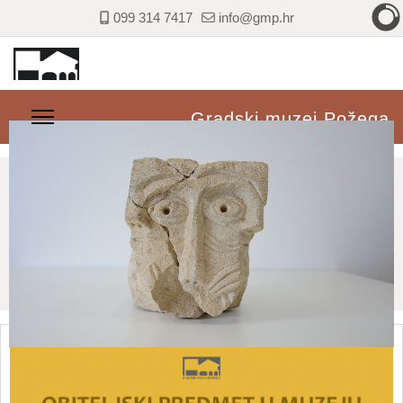
099 314 7417
info@gmp.hr
Gradski muzej Požega