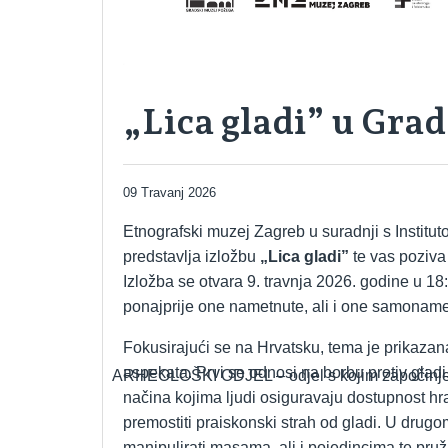
„Lica gladi” u Gr
09 Travanj 2026
Etnografski muzej Zagreb u suradnji s Institu
predstavlja izložbu
„Lica gladi”
te vas poziva 
Izložba se otvara 9. travnja 2026. godine u 18:0
ponajprije one nametnute, ali i one samoname
Fokusirajući se na Hrvatsku, tema je prikazana 
aspekata. Prvi se odnosi na borbu protiv gladi
ARHEOLOŠKI ODJEL – odjel s kojim započinje
načina kojima ljudi osiguravaju dostupnost hr
premostiti praiskonski strah od gladi. U dru
manipulirati masama, ali i pojedincima te pruž