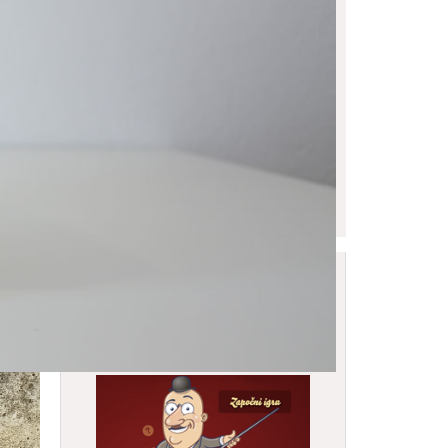
Online igra Gradskog
muzeja