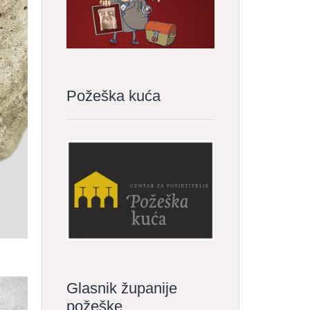
Požeška kuća
Glasnik županije
požeške