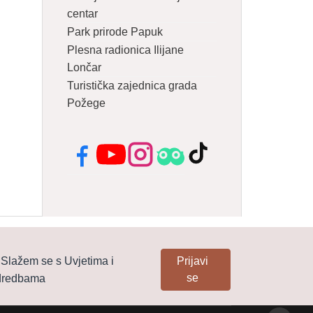
centar
Park prirode Papuk
Plesna radionica Ilijane
Lončar
Turistička zajednica grada
Požege
Facebook
YouTube
Instagram
Tripadvisor
TikTok
Slažem se s Uvjetima i
Prijavi
se
dredbama