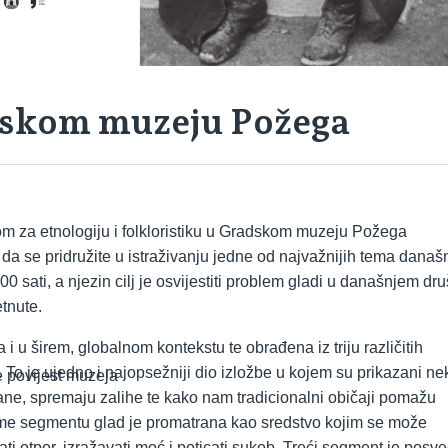
adskom muzeju Požega
tom za etnologiju i folkloristiku u Gradskom muzeju Požega
da se pridružite u istraživanju jedne od najvažnijih tema današn
0 sati, a njezin cilj je osvijestiti problem gladi u današnjem dru
tnute.
i u širem, globalnom kontekstu te obrađena iz triju različitih
. To je ujedno i najopsežniji dio izložbe u kojem su prikazani ne
 povijest muzeja
ane, spremaju zalihe te kako nam tradicionalni običaji pomažu
gome segmentu glad je promatrana kao sredstvo kojim se može
ati otpor, izražavati moć i poticati sukob. Treći segment je posv