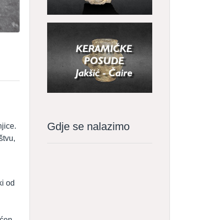
Gdje se nalazimo
jice.
štvu,
ki od
ećen