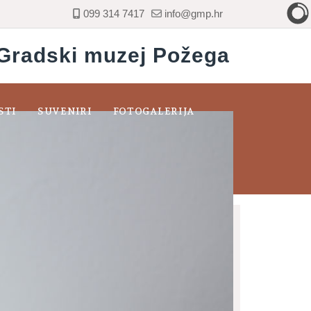
099 314 7417
info@gmp.hr
Gradski muzej Požega
STI
SUVENIRI
FOTOGALERIJA