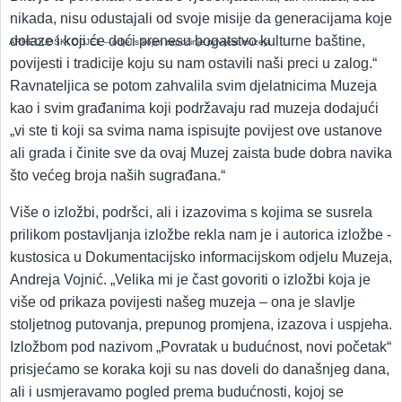
nikada, nisu odustajali od svoje misije da generacijama koje
dolaze i koji će doći prenesu bogatstvo kulturne baštine,
ARHEOLOŠKI ODJEL – odjel s kojim započinje povijest muzeja
povijesti i tradicije koju su nam ostavili naši preci u zalog.“
Ravnateljica se potom zahvalila svim djelatnicima Muzeja
kao i svim građanima koji podržavaju rad muzeja dodajući
„vi ste ti koji sa svima nama ispisujte povijest ove ustanove
ali grada i činite sve da ovaj Muzej zaista bude dobra navika
što većeg broja naših sugrađana.“
Više o izložbi, podršci, ali i izazovima s kojima se susrela
prilikom postavljanja izložbe rekla nam je i autorica izložbe -
kustosica u Dokumentacijsko informacijskom odjelu Muzeja,
Andreja Vojnić. „Velika mi je čast govoriti o izložbi koja je
više od prikaza povijesti našeg muzeja – ona je slavlje
stoljetnog putovanja, prepunog promjena, izazova i uspjeha.
Izložbom pod nazivom „Povratak u budućnost, novi početak“
prisjećamo se koraka koji su nas doveli do današnjeg dana,
ali i usmjeravamo pogled prema budućnosti, kojoj se