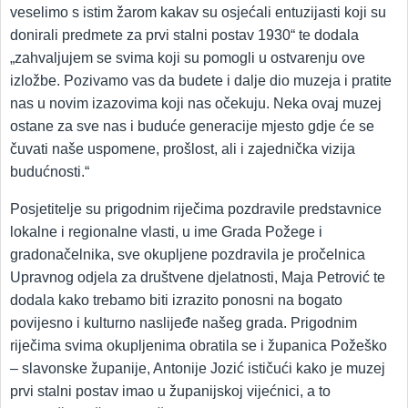
veselimo s istim žarom kakav su osjećali entuzijasti koji su
donirali predmete za prvi stalni postav 1930“ te dodala
„zahvaljujem se svima koji su pomogli u ostvarenju ove
izložbe. Pozivamo vas da budete i dalje dio muzeja i pratite
nas u novim izazovima koji nas očekuju. Neka ovaj muzej
ostane za sve nas i buduće generacije mjesto gdje će se
čuvati naše uspomene, prošlost, ali i zajednička vizija
budućnosti.“
Posjetitelje su prigodnim riječima pozdravile predstavnice
lokalne i regionalne vlasti, u ime Grada Požege i
gradonačelnika, sve okupljene pozdravila je pročelnica
Upravnog odjela za društvene djelatnosti, Maja Petrović te
dodala kako trebamo biti izrazito ponosni na bogato
povijesno i kulturno naslijeđe našeg grada. Prigodnim
riječima svima okupljenima obratila se i županica Požeško
– slavonske županije, Antonije Jozić ističući kako je muzej
prvi stalni postav imao u županijskoj vijećnici, a to