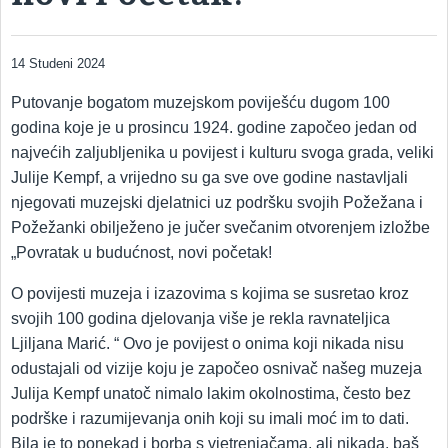
14 Studeni 2024
Putovanje bogatom muzejskom poviješću dugom 100
godina koje je u prosincu 1924. godine započeo jedan od
najvećih zaljubljenika u povijest i kulturu svoga grada, veliki
Julije Kempf, a vrijedno su ga sve ove godine nastavljali
njegovati muzejski djelatnici uz podršku svojih Požežana i
Požežanki obilježeno je jučer svečanim otvorenjem izložbe
„Povratak u budućnost, novi početak!
O povijesti muzeja i izazovima s kojima se susretao kroz
svojih 100 godina djelovanja više je rekla ravnateljica
Ljiljana Marić. “ Ovo je povijest o onima koji nikada nisu
odustajali od vizije koju je započeo osnivač našeg muzeja
Julija Kempf unatoč nimalo lakim okolnostima, često bez
podrške i razumijevanja onih koji su imali moć im to dati.
Bila je to ponekad i borba s vjetrenjačama, ali nikada, baš