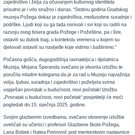
zajedništvo i želja za očuvanjem kulturnog identiteta
prisutno je i vrlo snažno i danas. “Stotinu godina Gradskog
muzeja Požega dokaz je zajedništva, međusobne suradnje i
podrške. Ljudi koji su ga tada osnivali i svi koji su radili na
razvoju ovog bisera grada Požege i Požeštine, pa i šire,
ostavili su dubok trag, u kontekstu vremena u kojem su
djelovali ostavili su nasljeđe koje vidimo i baštinimo.“
Počasna gošća, dugogodišnja ravnateljica i djelatnica
Muzeja, Mirjana Šperanda svečano je otvorila izložbu te
poručila mladim kolegama da je za rad u Muzeju najvažnija
volja, ljubav, suradnja i zajedništvo i poželjela svima
uspješan povratak u budućnost, novi početak! Izložbu
„Povratak u budućnost, novi početak“ posjetitelji će moći
pogledati do 15. siječnja 2025. godine.
Svojim glazbenim izvedbama, svečano otvorenje izložbe
uveličali su učenici i profesori Glazbene škole Požega,
Lana Bobek i Natea Perinović pod mentorstvom nastavnice