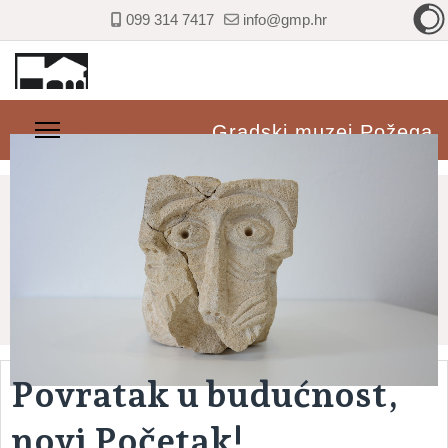
099 314 7417
info@gmp.hr
Gradski muzej Požega
Povratak u budućnost,
novi Početak!