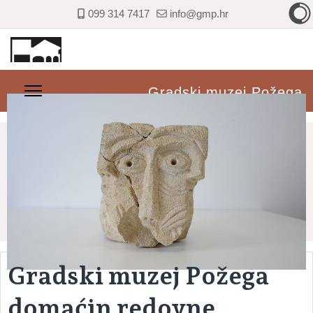
099 314 7417
info@gmp.hr
Gradski muzej Požega
Gradski muzej Požega
domaćin redovne