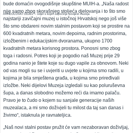
bude domaćin ovogodišnje skupštine MUIH-a. „Naša radost
nije samo zbog skorašnjeg stoljeća djelovanja i to što smo
ARHEOLOŠKI ODJEL – odjel s kojim započinje povijest muzeja
najstariji zavičajni muzej u istočnoj Hrvatskoj nego još više
što smo obdareni novim stalnim postavom koji se prostire na
600 kvadratnih metara, novim depoima, radnim prostorima,
izložbenim i edukacijskim dvoranama, ukupno 1700
kvadratnih metara korisnog prostora. Ponosni smo zbog
toga i radosni. Potres koji je pogodio naš Muzej prije 29
godina nanio je štete koje su dugo vapile za obnovom. Neki
od vas mogli su se i uvjeriti u uvjete u kojima smo radili, u
kojima je bila smještena građa, u kojima smo priređivali
izložbe. Neki dijelovi Muzeja izgledali su kao poluruševna
šupa, a danas slobodno možemo reći da imamo palaču.
Pravo je to čudo o kojem su sanjale generacije naših
muzealaca, a mi smo doživjeli tu milost da taj san danas i
živimo“, istaknula je ravnateljica.
„Naš novi stalni postav pružit će vam nezaboravan doživljaj,