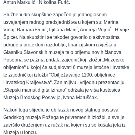
Antun Markulić i Nikolina Furić.
Službeni dio skupštine započeo je jednoglasnim
usvajanjem radnog predsjedništva u kojem su: Marina
Vinaj, Barbara Đurić, Ljiljana Marić, Andreja Vojnić i Hrvoje
Špicer. Na skupštini se također govorilo o aktivnostima
udruge u proteklom razdoblju, financijskom izvještaju,
Glasniku Slavonskih muzeja te o prijemu novih članova.
Posebna se pažnja pridala zajedničkoj izložbi „Muzejske
obljetnice“ u kojoj će sudjelovati 6 muzeja istočne Hrvatske
te zajedničkoj izložbi “Obilježavanje 1100. obljetnice
Hrvatskog Kraljevstva“. Zanimljivu i vrijednu prezentaciju
„Stepski mamut digitalizirano“ održala je viša kustosica
Muzeja Brodskog Posavlja, Ivana Maruščak.
Nakon toga slijedio je obilazak novog stalnog postava
Gradskog muzeja Požega te privremenih izložbi, a sve je
završilo druženjem uz ručak na kojem su se kušala jela iz
Muzeja u loncu.