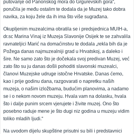
putovanje od Panonskog mora do Grgurevskih gora“,
poručila je među ostalim te dodala da je Muzej tako dobra
navika, za koju žele da ih ima što više sugrađana.
Okupljenim muzealcima obratila se i predsjednica MUIH-a,
dr.sc Marina Vinaj iz Muzeja Slavonije Osijek te se zahvalila
ravnateljici Marić na domaćinstvu te dodala „rekla bih da je
Požega danas najmuzealniji grad u Hrvatskoj, a daleko i
šire. Ne samo zato što je dočekala svoj predivan Muzej, već
zato što su ju danas došli pohoditi slavonski muzealci,
članovi Muzejske udruge istočne Hrvatske. Danas ćemo,
kao i prije godinu dana, razgovarati o napretku naših
muzeja, o našim izložbama, budućim planovima, a nadamo
se i o nekom novom muzeju. Hvala vam na dolasku, hvala
što i dalje punim srcem vjerujete i živite muzej. Ono što
posebno raduje mene je što dugi niz godina u muzeju vidim
toliko mladih ljudi.“
Na uvodom dijelu skupštine prisutni su bili i predstavnici