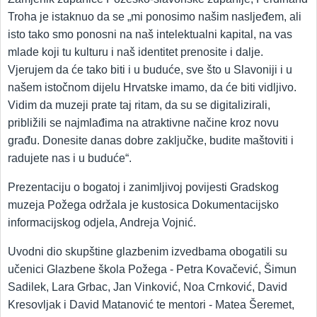
Troha je istaknuo da se „mi ponosimo našim nasljeđem, ali
isto tako smo ponosni na naš intelektualni kapital, na vas
mlade koji tu kulturu i naš identitet prenosite i dalje.
Vjerujem da će tako biti i u buduće, sve što u Slavoniji i u
našem istočnom dijelu Hrvatske imamo, da će biti vidljivo.
Vidim da muzeji prate taj ritam, da su se digitalizirali,
približili se najmlađima na atraktivne načine kroz novu
građu. Donesite danas dobre zaključke, budite maštoviti i
radujete nas i u buduće“.
Prezentaciju o bogatoj i zanimljivoj povijesti Gradskog
muzeja Požega održala je kustosica Dokumentacijsko
informacijskog odjela, Andreja Vojnić.
Uvodni dio skupštine glazbenim izvedbama obogatili su
učenici Glazbene škola Požega - Petra Kovačević, Šimun
Sadilek, Lara Grbac, Jan Vinković, Noa Crnković, David
Kresovljak i David Matanović te mentori - Matea Šeremet,