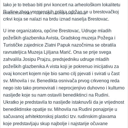
Iako je to trebao biti prvi koncert na arheološkom lokalitetu
Rudine zbog vremenskih prilika održao se u brestovačkoj
ARHEOLOŠKI ODJEL – odjel s kojim započinje povijest muzeja
crkvi koja se nalazi na brdu iznad naselja Brestovac.
U ime organizatora, općine Brestovac, Udruge mladih
požeških glazbenika Avista, Gradskog muzeja Požega i
Turističke zajednice Zlatni Papuk nazočnima se obratila
ravnateljica Muzeja Ljiljana Marić. Ona se prije svega
zahvalila Josipu Prajzu, predsjedniku udruge mladih
požeških glazbenika A vista koji je pokrenuo inicijativu za
ovaj koncert kojem nije bio samo cilj pjevati i svirati u čast
sv. Mihovila i sv. Benedikta osnivača prvog crkvenog reda
nego isto tako promovirati i neprocjenjivo duhovno i kulturno
nasljeđe koje su nam ostavili benediktinci na Rudini.
Ukratko je predstavila to nasljeđe istaknuvši da je vrijednost
benediktinske opatije sv. Mihovila na Rudini ponajprije u
sačuvanoj arhitektonskoj plastici tzv. rudinskim glavama
koje predstavljaju skup najbolje i najstarije očuvane