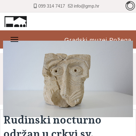
099 314 7417
info@gmp.hr
Gradski muzej Požega
Rudinski nocturno
održan u crkvi sv.