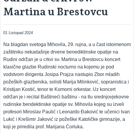
Martina u Brestovcu
01 Listopad 2024
Na blagdan svetoga Mihovila, 29. rujna, a u čast istoimenom
zaštitniku nekadašnje drvene benediktinske opatije na
Rudini održan je u crkvi sv. Martina u Brestovcu koncert
klasične glazbe Rudinski nocturno na kojemu je pod
vodstvom dirigenta Josipa Prajza nastupio Zbor mladih
požeških glazbenika, solisti Marija Milinković, sopranistica i
Kristijan Kostić, tenor te Komorni orkestar. Uz koncert
održan je i recital Baštineći baštinu - na tlu srednjovjekovne
rudinske bendektinske opatije sv. Mihovila kojeg su izveli
profesori Miroslav Paulić i Leonardo Đaković te učenici Ivan
Lukić i Krešimir Jaković iz požeške Katoličke gimnazije, a
koji je priredila prof. Marijana Ćorluka.