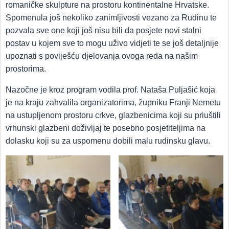
romaničke skulpture na prostoru kontinentalne Hrvatske.
Spomenula još nekoliko zanimljivosti vezano za Rudinu te
pozvala sve one koji još nisu bili da posjete novi stalni
postav u kojem sve to mogu uživo vidjeti te se još detaljnije
upoznati s poviješću djelovanja ovoga reda na našim
prostorima.
Nazočne je kroz program vodila prof. Nataša Puljašić koja
je na kraju zahvalila organizatorima, župniku Franji Nemetu
na ustupljenom prostoru crkve, glazbenicima koji su priuštili
vrhunski glazbeni doživljaj te posebno posjetiteljima na
dolasku koji su za uspomenu dobili malu rudinsku glavu.