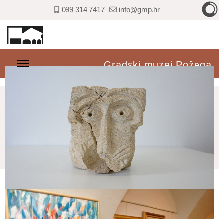
099 314 7417
info@gmp.hr
Gradski muzej Požega