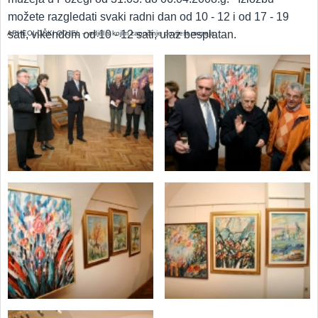
možete razgledati svaki radni dan od 10 - 12 i od 17 - 19
sati, vikendom od 10 - 12 sati, ulaz besplatan.
ARHEOLOŠKI ODJEL – odjel s kojim započinje povijest muzeja