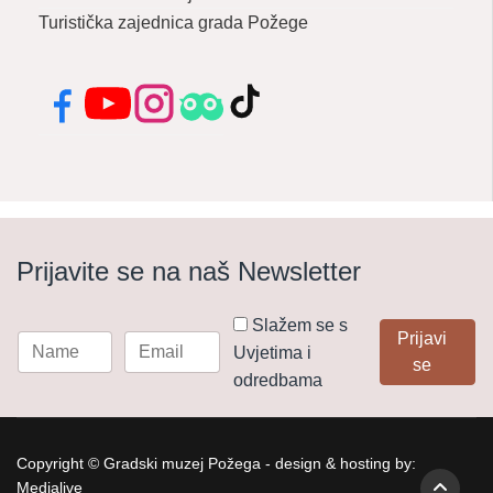
Turistička zajednica grada Požege
Facebook
YouTube
Instagram
Tripadvisor
TikTok
Prijavite se na naš Newsletter
Slažem se s
Prijavi
Uvjetima i
se
odredbama
Copyright © Gradski muzej Požega - design & hosting by:
Medialive