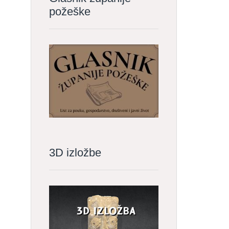
požeške
3D izložbe