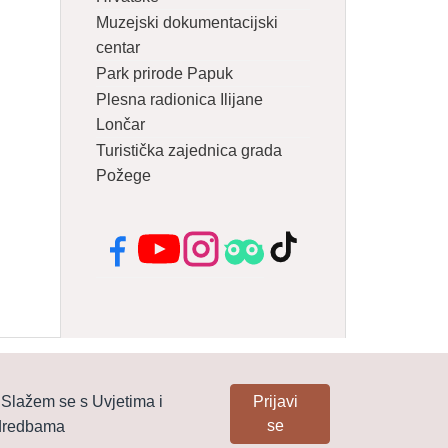
Muzejski dokumentacijski
centar
Park prirode Papuk
Plesna radionica Ilijane
Lončar
Turistička zajednica grada
Požege
Facebook
YouTube
Instagram
Tripadvisor
TikTok
Slažem se s Uvjetima i
Prijavi
se
dredbama