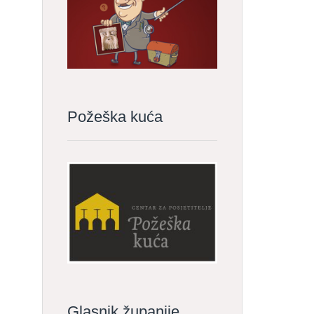
Požeška kuća
Glasnik županije