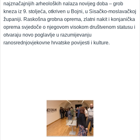
najznačajnijih arheoloških nalaza novijeg doba – grob
kneza iz 9. stoljeća, otkriven u Bojni, u Sisačko-moslavačkoj
županiji. Raskošna grobna oprema, zlatni nakit i konjanička
oprema svjedoče o njegovom visokom društvenom statusu i
otvaraju novo poglavlje u razumijevanju
ranosrednjovjekovne hrvatske povijesti i kulture.