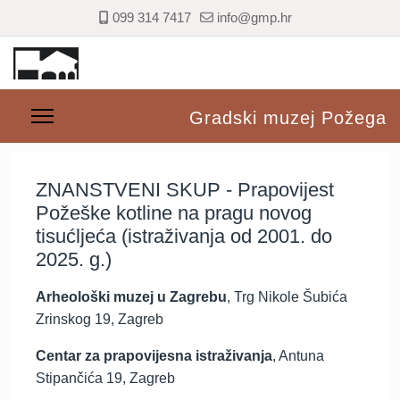
099 314 7417
info@gmp.hr
Gradski muzej Požega
ZNANSTVENI SKUP - Prapovijest
Požeške kotline na pragu novog
tisućljeća (istraživanja od 2001. do
2025. g.)
Arheološki muzej u Zagrebu
, Trg Nikole Šubića
Zrinskog 19, Zagreb
Centar za prapovijesna istraživanja
, Antuna
Stipančića 19, Zagreb