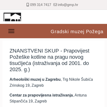
099 314 7417
info@gmp.hr
Gradski muzej Požega
ZNANSTVENI SKUP - Prapovijest
Požeške kotline na pragu novog
tisućljeća (istraživanja od 2001. do
2025. g.)
Arheološki muzej u Zagrebu
, Trg Nikole Šubića
Zrinskog 19, Zagreb
Centar za prapovijesna istraživanja
, Antuna
Stipančića 19, Zagreb