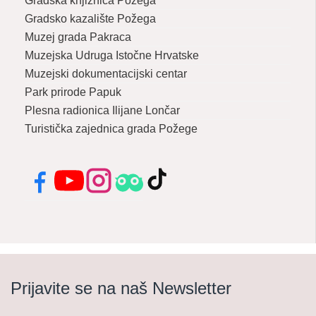
Gradska knjižnica Požega
Gradsko kazalište Požega
Muzej grada Pakraca
Muzejska Udruga Istočne Hrvatske
Muzejski dokumentacijski centar
Park prirode Papuk
Plesna radionica Ilijane Lončar
Turistička zajednica grada Požege
Facebook
YouTube
Instagram
Tripadvisor
TikTok
Prijavite se na naš Newsletter