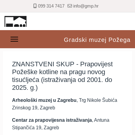
099 314 7417
info@gmp.hr
Gradski muzej Požega
ZNANSTVENI SKUP - Prapovijest
Požeške kotline na pragu novog
tisućljeća (istraživanja od 2001. do
2025. g.)
Arheološki muzej u Zagrebu
, Trg Nikole Šubića
Zrinskog 19, Zagreb
Centar za prapovijesna istraživanja
, Antuna
Stipančića 19, Zagreb