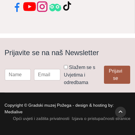
Facebook
YouTube
Instagram
Tripadvisor
TikTok
Prijavite se na naš Newsletter
Slažem se s
Prijavi
Uvjetima i
se
odredbama
Copyright © Gradski muzej Požega - design & hosting by:
Medialive
Opći uvjeti i zaštita privatnosti
Izjava o pristupačnosti stranice