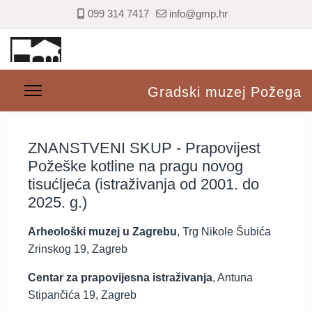
099 314 7417
info@gmp.hr
Gradski muzej Požega
ZNANSTVENI SKUP - Prapovijest
Požeške kotline na pragu novog
tisućljeća (istraživanja od 2001. do
2025. g.)
Arheološki muzej u Zagrebu
, Trg Nikole Šubića
Zrinskog 19, Zagreb
Centar za prapovijesna istraživanja
, Antuna
Stipančića 19, Zagreb