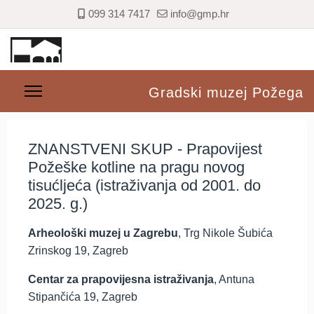
099 314 7417
info@gmp.hr
Gradski muzej Požega
ZNANSTVENI SKUP - Prapovijest
Požeške kotline na pragu novog
tisućljeća (istraživanja od 2001. do
2025. g.)
Arheološki muzej u Zagrebu
, Trg Nikole Šubića
Zrinskog 19, Zagreb
Centar za prapovijesna istraživanja
, Antuna
Stipančića 19, Zagreb