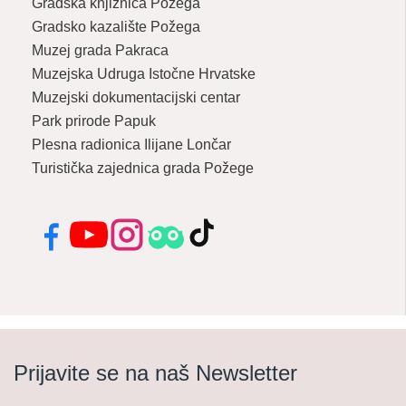
Gradska knjižnica Požega
Gradsko kazalište Požega
Muzej grada Pakraca
Muzejska Udruga Istočne Hrvatske
Muzejski dokumentacijski centar
Park prirode Papuk
Plesna radionica Ilijane Lončar
Turistička zajednica grada Požege
Facebook
YouTube
Instagram
Tripadvisor
TikTok
Prijavite se na naš Newsletter