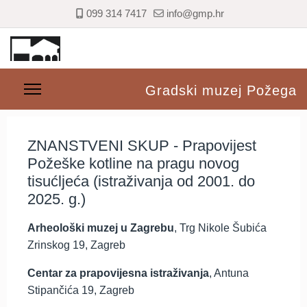
099 314 7417
info@gmp.hr
Gradski muzej Požega
ZNANSTVENI SKUP - Prapovijest
Požeške kotline na pragu novog
tisućljeća (istraživanja od 2001. do
2025. g.)
Arheološki muzej u Zagrebu
, Trg Nikole Šubića
Zrinskog 19, Zagreb
Centar za prapovijesna istraživanja
, Antuna
Stipančića 19, Zagreb